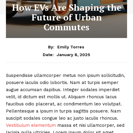
How EVs Are Shaping the
Future of Urban
Commutes
By:
Emily Torres
January 8, 2025
Date:
Suspendisse ullamcorper metus non ipsum sollicitudin,
posuere iaculis odio lobortis. Nam at turpis semper
augue accumsan dapibus. Integer sodales imperdiet
velit, id dictum est mollis ut. Aliquam rhoncus lacus
faucibus odio placerat, ac condimentum leo volutpat.
Pellentesque a ipsum in turpis sagittis posuere. Nam
suscipit sodales congue leo ac justo iaculis rhoncus.
Vestibulum elementum
massa et nisi ullamcorper, sed
lacinia nulla ultricies. Lorem ipsum dolor sit amet,