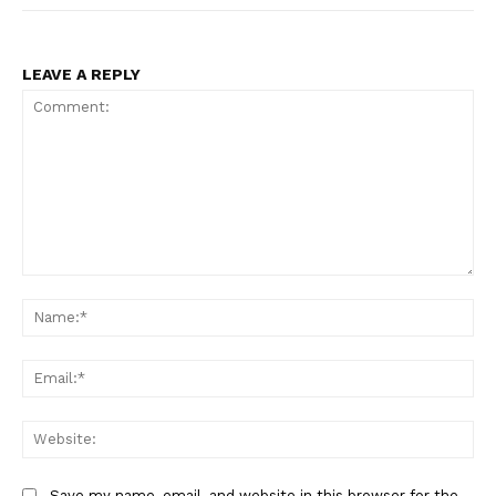
LEAVE A REPLY
US - NEA
Comment:
Na
Ema
Company
Web
Home
Save my name, email, and website in this browser for the