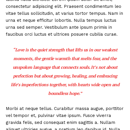
consectetur adipiscing elit. Praesent condimentum leo
vitae tellus sollicitudin, at varius tortor tempus. Nam in
urna et neque efficitur lobortis. Nulla tempus luctus
urna sed semper. Vestibulum ante ipsum primis in
faucibus orci luctus et ultrices posuere cubilia curae.
“Love is the quiet strength that lifts us in our weakest
moments, the gentle warmth that melts fear, and the
unspoken language that connects souls. It’s not about
perfection but about growing, healing, and embracing
life’s imperfections together, with hearts wide open and
boundless hope.”
Morbi at neque tellus. Curabitur massa augue, porttitor
vel tempor et, pulvinar vitae ipsum. Fusce viverra
gravida felis, sed consequat enim sagittis a. Nullam
aliquet ultricies augue, a pretium leo dapibus id. Nulla